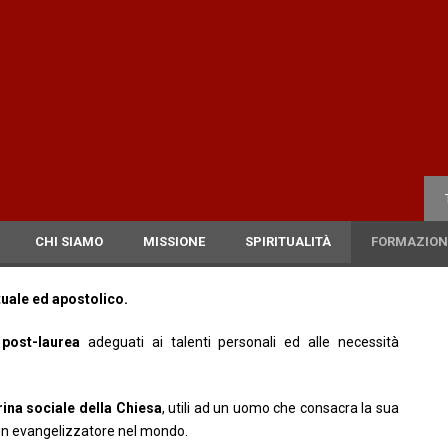
CHI SIAMO
MISSIONE
SPIRITUALITÀ
FORMAZION
ttuale ed apostolico
.
post-laurea
adeguati ai talenti personali ed alle necessità
trina sociale della Chiesa
, utili ad un uomo che consacra la sua
 un evangelizzatore nel mondo.